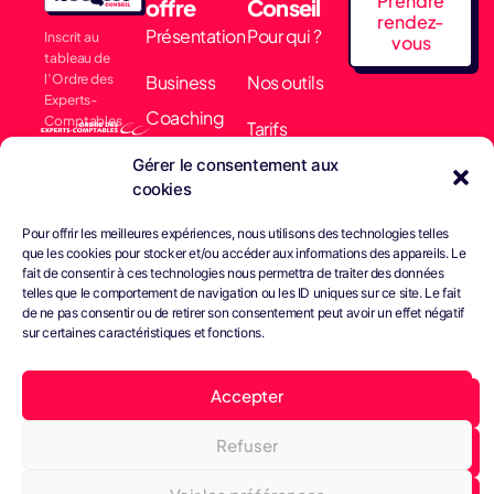
Prendre
offre
Conseil
rendez-
Présentation
Pour qui ?
Inscrit au
vous
tableau de
l’Ordre des
Business
Nos outils
Experts-
Coaching
Comptables
Tarifs
Membre
Comptabilité
Gérer le consentement aux
Actualités
collectif EARN
cookies
& Finance
Nous
Pour offrir les meilleures expériences, nous utilisons des technologies telles
Conseils &
que les cookies pour stocker et/ou accéder aux informations des appareils. Le
contacter
fait de consentir à ces technologies nous permettra de traiter des données
Gestion
telles que le comportement de navigation ou les ID uniques sur ce site. Le fait
de ne pas consentir ou de retirer son consentement peut avoir un effet négatif
Juridique
sur certaines caractéristiques et fonctions.
Bright Paie
Accepter
Refuser
Tous droits réservés -
Confidentialité
Cookies
© Septembre 2023
Conditions générales