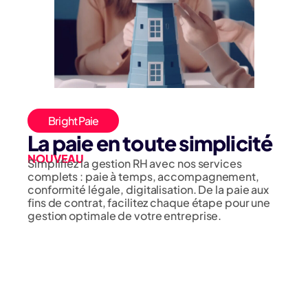
Bright Paie
La paie en toute simplicité
NOUVEAU
Simplifiez la gestion RH avec nos services
complets : paie à temps, accompagnement,
conformité légale, digitalisation. De la paie aux
fins de contrat, facilitez chaque étape pour une
gestion optimale de votre entreprise.