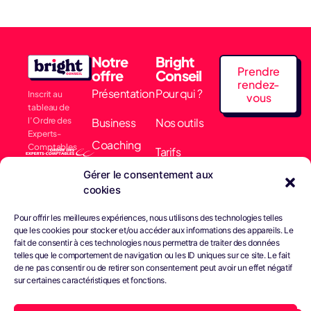
Notre
Bright
Prendre
offre
Conseil
rendez-
Présentation
Pour qui ?
Inscrit au
vous
tableau de
l’Ordre des
Business
Nos outils
Experts-
Coaching
Comptables
Tarifs
Membre
Comptabilité
Gérer le consentement aux
Actualités
collectif EARN
cookies
& Finance
Nous
Pour offrir les meilleures expériences, nous utilisons des technologies telles
Conseils &
que les cookies pour stocker et/ou accéder aux informations des appareils. Le
contacter
fait de consentir à ces technologies nous permettra de traiter des données
Gestion
telles que le comportement de navigation ou les ID uniques sur ce site. Le fait
de ne pas consentir ou de retirer son consentement peut avoir un effet négatif
Juridique
sur certaines caractéristiques et fonctions.
Bright Paie