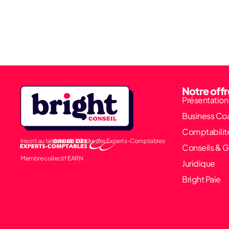
Notre offr
Présentation
Business Co
Comptabilit
Inscrit au tableau de l’Ordre des Experts-Comptables
Conseils & G
Membre collectif EARN
Juridique
Bright Paie