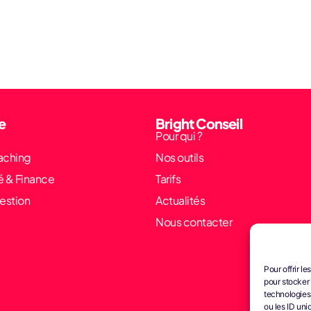
e
Bright Conseil
Pour qui ?
aching
Nos outils
é & Finance
Tarifs
estion
Actualités
Nous contacter
Pour offrir l
pour stocker 
technologies
ou les ID uni