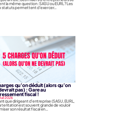
nt la même question : SASU ou EURL ? Les
 statuts permettent d’exercer…
harges qu’on déduit (alors qu’on
devrait pas) : Gare au
ressement fiscal !
 Juil 2026
ant que dirigeant d’entreprise (SASU, EURL,
 la tentation est souvent grande de vouloir
miser son résultat fiscal en…