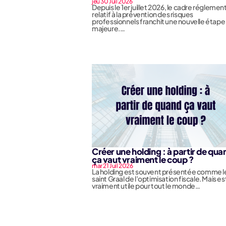
jeu 30 Juil 2026
Depuis le 1er juillet 2026, le cadre réglemen
relatif à la prévention des risques
professionnels franchit une nouvelle étape
majeure.…
Créer une holding : à partir de qua
ça vaut vraiment le coup ?
mar 21 Juil 2026
La holding est souvent présentée comme l
saint Graal de l’optimisation fiscale. Mais e
vraiment utile pour tout le monde…