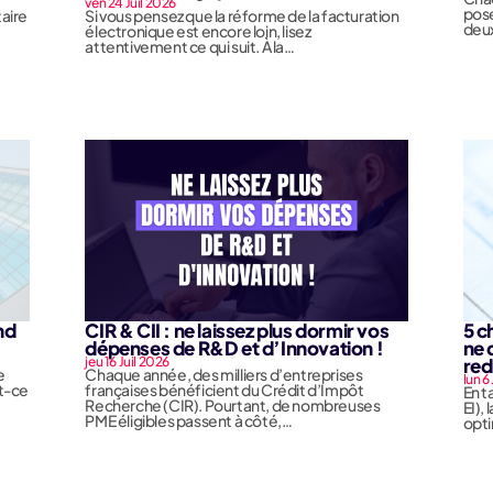
ven 24 Juil 2026
pose
taire
Si vous pensez que la réforme de la facturation
deux
électronique est encore loin, lisez
attentivement ce qui suit. À la…
nd
CIR & CII : ne laissez plus dormir vos
5 c
dépenses de R&D et d’Innovation !
ne 
jeu 16 Juil 2026
red
e
Chaque année, des milliers d’entreprises
lun 6
st-ce
françaises bénéficient du Crédit d’Impôt
En t
Recherche (CIR). Pourtant, de nombreuses
EI),
PME éligibles passent à côté,…
opti