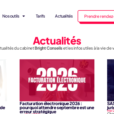
Nos outils
Tarifs
Actualités
Prendre rendez
Actualités
tualités du cabinet
Bright Conseils
et les infos utiles à la vie de
Facturation électronique 2026 :
SAS
 de
pourquoi attendre septembre est une
jur
erreur stratégique
mar 2
Chaq