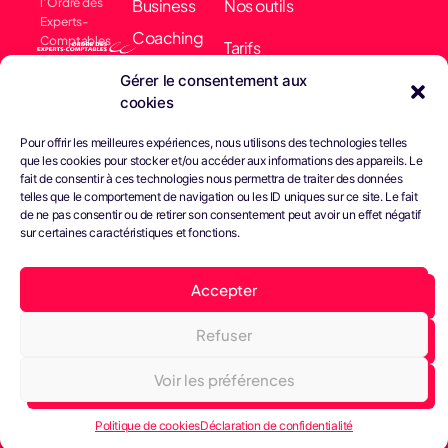
l’Ordre des
Business
Nos outils
Experts-
Coaching
Comptables
Tarifs
Membre
Comptabilité
Gérer le consentement aux
Actualités
collectif EARN
cookies
& Finance
Nous
Pour offrir les meilleures expériences, nous utilisons des technologies telles
Conseils &
contacter
que les cookies pour stocker et/ou accéder aux informations des appareils. Le
fait de consentir à ces technologies nous permettra de traiter des données
Gestion
telles que le comportement de navigation ou les ID uniques sur ce site. Le fait
de ne pas consentir ou de retirer son consentement peut avoir un effet négatif
Juridique
sur certaines caractéristiques et fonctions.
Bright Paie
Accepter
Refuser
Tous droits réservés -
Confidentialité
Cookies
© Septembre 2023
Conditions générales
Voir les préférences
Web Design John Brightman Agency
Politique de cookies
Déclaration de confidentialité