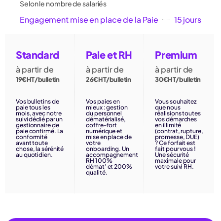
Selon le nombre de salariés
Engagement mise en place de la Paie
15 jours
Standard
Paie et RH
Premium
à partir de
à partir de
à partir de
19€HT/bulletin
26€HT/bulletin
30€HT/bulletin
Vos bulletins de
Vos paies en
Vous souhaitez
paie tous les
mieux : gestion
que nous
mois, avec notre
du personnel
réalisions toutes
suivi dédié par un
dématérialisé,
vos démarches
gestionnaire de
coffre-fort
en illimité
paie confirmé. La
numérique et
(contrat, rupture,
conformité
mise en place de
promesse, DUE)
avant toute
votre
? Ce forfait est
chose, la sérénité
onboarding. Un
fait pour vous !
au quotidien.
accompagnement
Une sécurité
RH 100%
maximale pour
démat’ et 200%
votre suivi RH.
qualité.