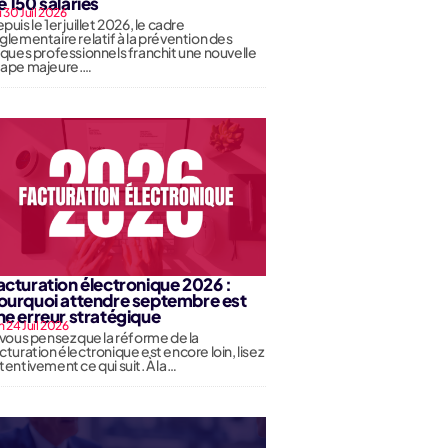
e 150 salariés
u 30 Juil 2026
puis le 1er juillet 2026, le cadre
glementaire relatif à la prévention des
sques professionnels franchit une nouvelle
tape majeure.…
acturation électronique 2026 :
ourquoi attendre septembre est
ne erreur stratégique
n 24 Juil 2026
 vous pensez que la réforme de la
cturation électronique est encore loin, lisez
tentivement ce qui suit. À la…