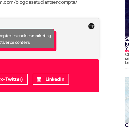
ram.com/blogdesetudiantsencompta/
cepter les cookies marketing
S
ctiver ce contenu
j
?
ma
Ch
se
Le
x-Twitter)
LinkedIn
C