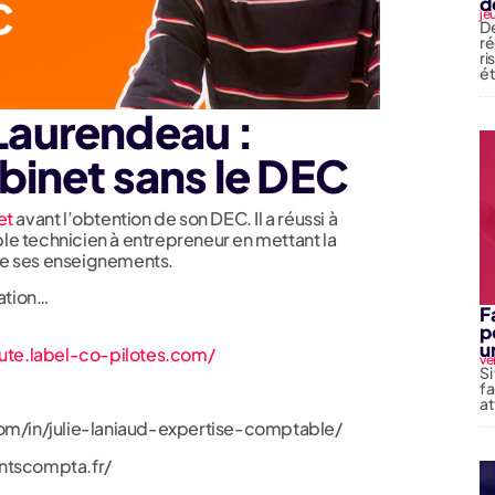
d
je
De
ré
ri
é
aurendeau :
binet sans le DEC
et
avant l’obtention de son DEC. Il a réussi à
le technicien à entrepreneur en mettant la
tage ses enseignements.
sation…
F
p
u
rute.label-co-pilotes.com/
ve
Si
fa
at
com/in/julie-laniaud-expertise-comptable/
antscompta.fr/