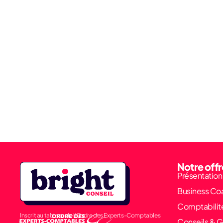
Notre offr
Présentation
Business Co
Comptabilit
Inscrit au tableau de l’Ordre des Experts-Comptables
Conseils & G