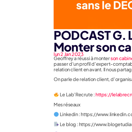
PODCAST G. L
Monter son ca
lun 2 Jan 2023
Geoffrey a réussi à monter
son cabin
passer d’un profil d’expert-comptab
relation client en avant. Il nous par
On parle de relation client, d’organi
Le Lab’Recrute :
https://lelabrec
Mes réseaux
Linkedin : https://www.linkedin.
Le blog : https://www.blogetudi