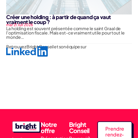
Créer une holding : à partir de quand ça vaut
vraiment le coup ?
mar 21 Juil 2026
La holding est souvent présentée comme le saint Graal de
l’optimisation fiscale. Mais est-ce vraiment utile pour tout le
monde…
Retrouvez Bright Conseil et son équipe sur
Notre
Bright
Prendre
offre
Conseil
rendez-