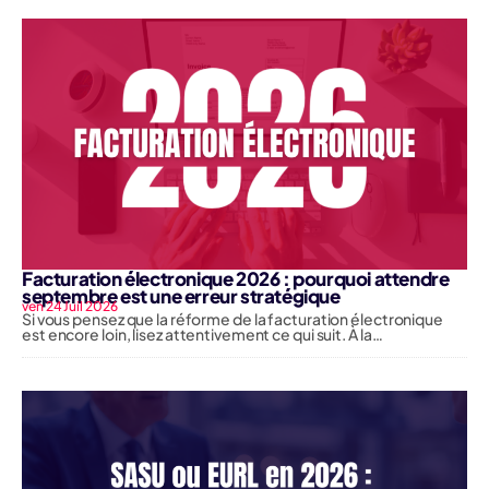
Facturation électronique 2026 : pourquoi attendre
septembre est une erreur stratégique
ven 24 Juil 2026
Si vous pensez que la réforme de la facturation électronique
est encore loin, lisez attentivement ce qui suit. À la…