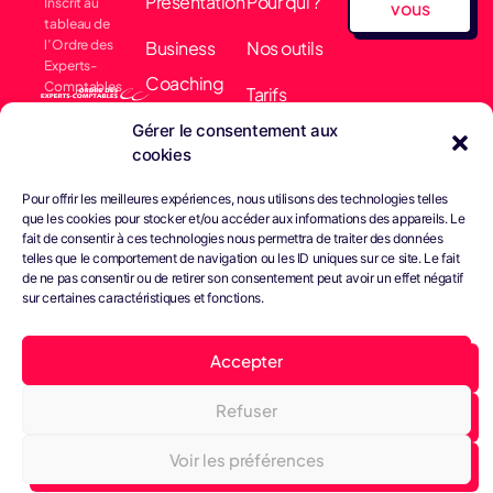
Présentation
Pour qui ?
Inscrit au
vous
tableau de
l’Ordre des
Business
Nos outils
Experts-
Coaching
Comptables
Tarifs
Membre
Comptabilité
Gérer le consentement aux
Actualités
collectif EARN
cookies
& Finance
Nous
Pour offrir les meilleures expériences, nous utilisons des technologies telles
Conseils &
contacter
que les cookies pour stocker et/ou accéder aux informations des appareils. Le
fait de consentir à ces technologies nous permettra de traiter des données
Gestion
telles que le comportement de navigation ou les ID uniques sur ce site. Le fait
de ne pas consentir ou de retirer son consentement peut avoir un effet négatif
Juridique
sur certaines caractéristiques et fonctions.
Bright Paie
Accepter
Refuser
Tous droits réservés -
Confidentialité
Cookies
© Septembre 2023
Conditions générales
Voir les préférences
Web Design John Brightman Agency