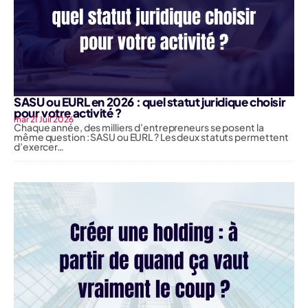
SASU ou EURL en 2026 : quel statut juridique choisir
pour votre activité ?
mar 21 Juil 2026
Chaque année, des milliers d’entrepreneurs se posent la
même question : SASU ou EURL ? Les deux statuts permettent
d’exercer…