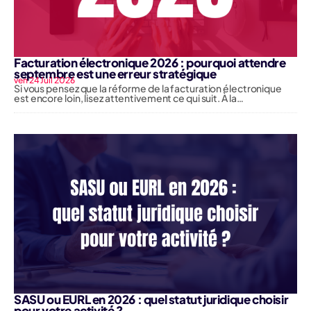
Facturation électronique 2026 : pourquoi attendre
septembre est une erreur stratégique
ven 24 Juil 2026
Si vous pensez que la réforme de la facturation électronique
est encore loin, lisez attentivement ce qui suit. À la…
SASU ou EURL en 2026 : quel statut juridique choisir
pour votre activité ?