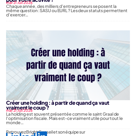
mar 21 Juil 2026
Chaque année, des milliers d’entrepreneurs se posent la
même question : SASU ou EURL ? Les deux statuts permettent
d’exercer…
Créer une holding : à partir de quand ça vaut
vraiment le coup ?
mar 21 Juil 2026
La holding est souvent présentée comme le saint Graal de
l’optimisation fiscale. Mais est-ce vraiment utile pour tout le
monde…
Retrouvez Bright Conseil et son équipe sur