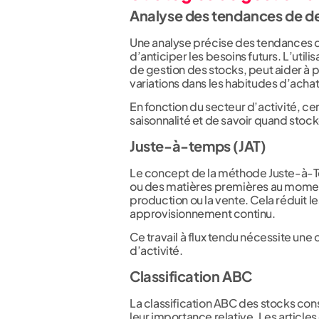
Analyse des tendances de 
Une analyse précise des tendances 
d’anticiper les besoins futurs. L’utilis
de gestion des stocks, peut aider à pr
variations dans les habitudes d’achat
En fonction du secteur d’activité, ce
saisonnalité et de savoir quand stock
Juste-à-temps (JAT)
Le concept de la méthode Juste-à-T
ou des matières premières au moment
production ou la vente. Cela réduit l
approvisionnement continu.
Ce travail à flux tendu nécessite un
d’activité.
Classification ABC
La classification ABC des stocks cons
leur importance relative. Les article