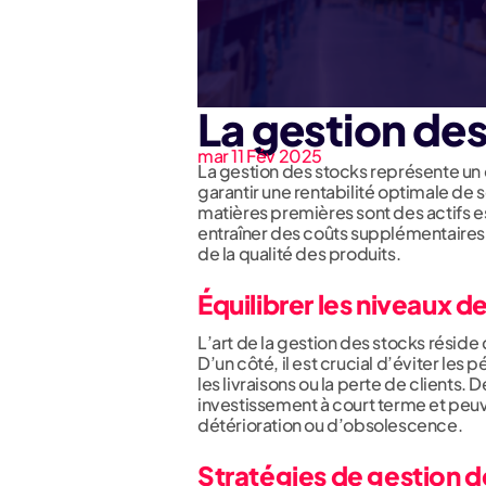
La gestion de
mar 11 Fév 2025
La gestion des stocks représente un 
garantir une rentabilité optimale de 
matières premières sont des actifs e
entraîner des coûts supplémentaires,
de la qualité des produits.
Équilibrer les niveaux d
L’art de la gestion des stocks réside 
D’un côté, il est crucial d’éviter les
les livraisons ou la perte de clients. 
investissement à court terme et peu
détérioration ou d’obsolescence.
Stratégies de gestion d