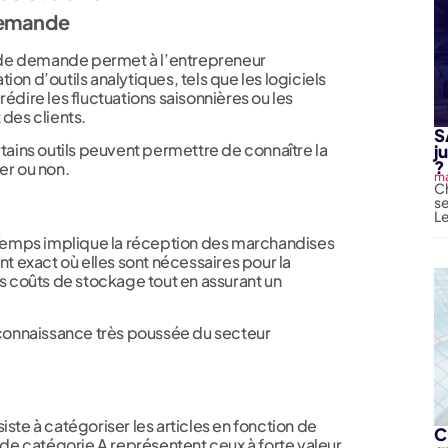
demande
de demande permet à l’entrepreneur
ation d’outils analytiques, tels que les logiciels
édire les fluctuations saisonnières ou les
 des clients.
S
rtains outils peuvent permettre de connaître la
j
?
er ou non.
ma
Ch
se
Le
emps implique la réception des marchandises
 exact où elles sont nécessaires pour la
es coûts de stockage tout en assurant un
e connaissance très poussée du secteur
iste à catégoriser les articles en fonction de
C
s de catégorie A représentent ceux à forte valeur