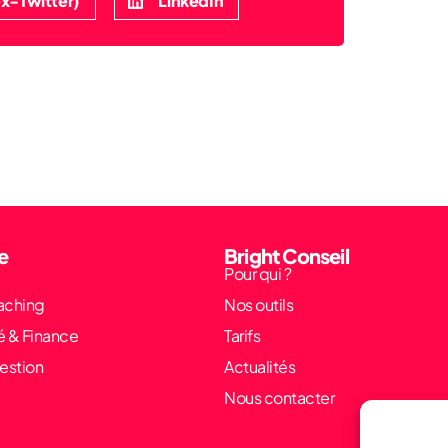
x-Twitter)
LinkedIn
e
Bright Conseil
Pour qui ?
aching
Nos outils
é & Finance
Tarifs
estion
Actualités
Nous contacter