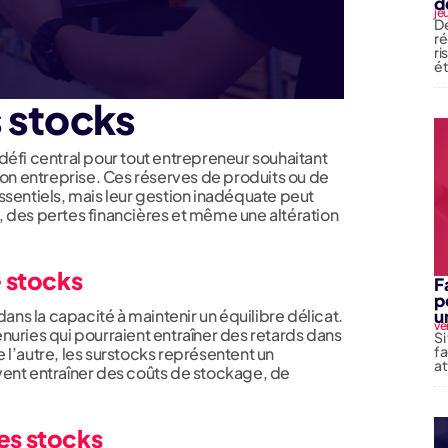
d
je
De
ré
ri
é
s stocks
défi central pour tout entrepreneur souhaitant
son entreprise. Ces réserves de produits ou de
ssentiels, mais leur gestion inadéquate peut
 des pertes financières et même une altération
e stocks
F
p
u
dans la capacité à maintenir un équilibre délicat.
ve
 pénuries qui pourraient entraîner des retards dans
Si
fa
De l’autre, les surstocks représentent un
at
vent entraîner des coûts de stockage, de
es stocks