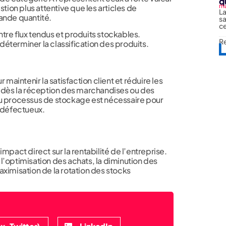
q
ma
stion plus attentive que les articles de
La
ande quantité.
sa
ce
tre flux tendus et produits stockables.
Re
éterminer la classification des produits.
 maintenir la satisfaction client et réduire les
x dès la réception des marchandises ou des
du processus de stockage est nécessaire pour
s défectueux.
mpact direct sur la rentabilité de l’entreprise.
l’optimisation des achats, la diminution des
aximisation de la rotation des stocks