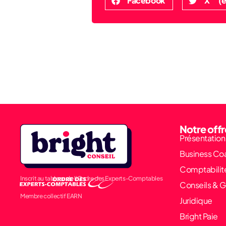
Facebook
X (e
Notre offr
Présentation
Business Co
Comptabilit
Inscrit au tableau de l’Ordre des Experts-Comptables
Conseils & G
Membre collectif EARN
Juridique
Bright Paie