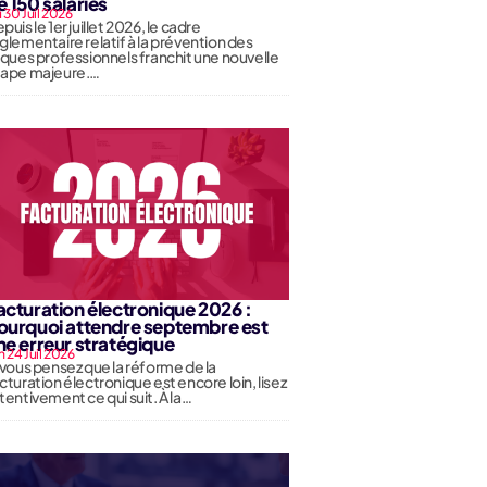
e 150 salariés
u 30 Juil 2026
puis le 1er juillet 2026, le cadre
glementaire relatif à la prévention des
sques professionnels franchit une nouvelle
tape majeure.…
acturation électronique 2026 :
ourquoi attendre septembre est
ne erreur stratégique
n 24 Juil 2026
 vous pensez que la réforme de la
cturation électronique est encore loin, lisez
tentivement ce qui suit. À la…