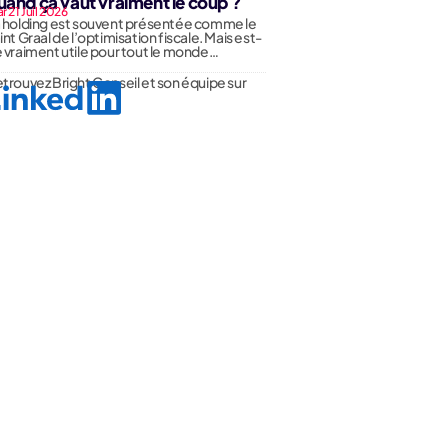
uand ça vaut vraiment le coup ?
r 21 Juil 2026
 holding est souvent présentée comme le
int Graal de l’optimisation fiscale. Mais est-
 vraiment utile pour tout le monde…
trouvez Bright Conseil et son équipe sur