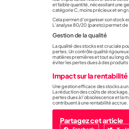
et faible quantité, nécessitant une ge
catégorie C, moins précieux et en gr
Cela permet d’organiser son stock en
L’analyse 80/20 (pareto) permet de d
Gestion de la qualité
La qualité des stocks est cruciale pour
pertes. Un contrôle qualité rigoureu
matières premières et tout au long 
éviter les pertes dues à des produit
Impact sur la rentabilité
Une gestion efficace des stocks a un i
La réduction des coûts de stockage, 
pertes dues à l’obsolescence et la m
contribuent à une rentabilité accrue.
Partagez cet article