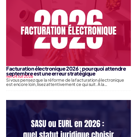
Facturation électronique 2026 : pourquoi attendre
septembre est une erreur stratégique
ven 24 Juil 2026
Si vous pensez que la réforme de la facturation électronique
est encore loin, lisez attentivement ce qui suit. À la…