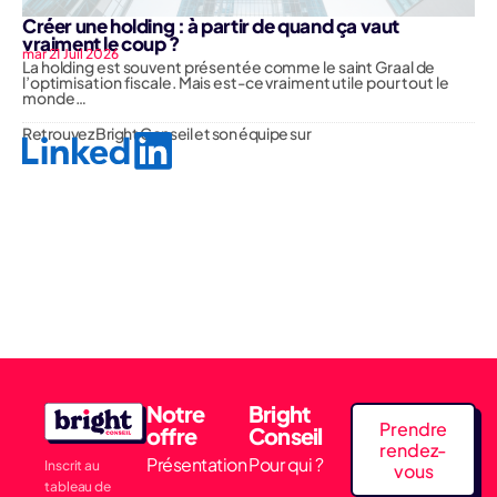
Créer une holding : à partir de quand ça vaut
vraiment le coup ?
mar 21 Juil 2026
La holding est souvent présentée comme le saint Graal de
l’optimisation fiscale. Mais est-ce vraiment utile pour tout le
monde…
Retrouvez Bright Conseil et son équipe sur
Notre
Bright
Prendre
offre
Conseil
rendez-
Présentation
Pour qui ?
Inscrit au
vous
tableau de