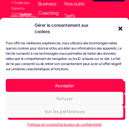
l’Ordre des
Business
Nos outils
Experts-
Coaching
Comptables
Tarifs
Membre
Comptabilité
Gérer le consentement aux
Actualités
collectif EARN
cookies
& Finance
Nous
Pour offrir les meilleures expériences, nous utilisons des technologies telles
Conseils &
contacter
que les cookies pour stocker et/ou accéder aux informations des appareils. Le
fait de consentir à ces technologies nous permettra de traiter des données
Gestion
telles que le comportement de navigation ou les ID uniques sur ce site. Le fait
de ne pas consentir ou de retirer son consentement peut avoir un effet négatif
Juridique
sur certaines caractéristiques et fonctions.
Bright Paie
Accepter
Refuser
Tous droits réservés -
Confidentialité
Cookies
© Septembre 2023
Conditions générales
Voir les préférences
Web Design John Brightman Agency
Politique de cookies
Déclaration de confidentialité