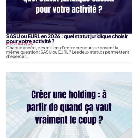
SASU ou EURL en 2026 : quel statut juridique choisir
pour votre activité ?
mar 21 Juil 2026
Chaque année, des milliers d’entrepreneurs se posent la
même question : SASU ou EURL ? Les deux statuts permettent
d’exercer…