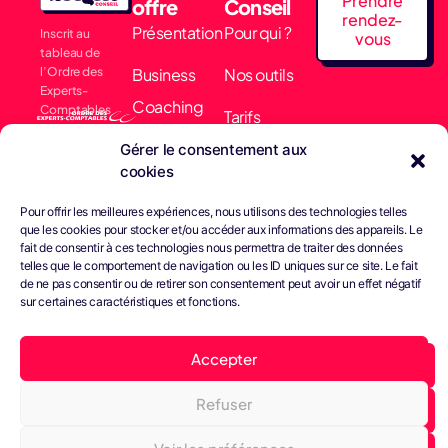
Prendre
offre
Conseil
rendez-
Présentation
Pour qui ?
Inscrit au
vous
tableau de
l’Ordre des
Business
Nos outils
Experts-
Coaching
Comptables
Tarifs
Membre
Comptabilité
Gérer le consentement aux
Actualités
collectif EARN
cookies
& Finance
Nous
Pour offrir les meilleures expériences, nous utilisons des technologies telles
Conseils &
que les cookies pour stocker et/ou accéder aux informations des appareils. Le
contacter
fait de consentir à ces technologies nous permettra de traiter des données
Gestion
telles que le comportement de navigation ou les ID uniques sur ce site. Le fait
de ne pas consentir ou de retirer son consentement peut avoir un effet négatif
Juridique
sur certaines caractéristiques et fonctions.
Bright Paie
Accepter
Refuser
Tous droits réservés -
Confidentialité
Cookies
© Septembre 2023
Conditions générales